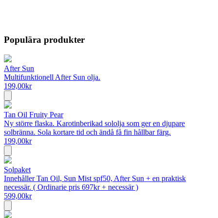
Populära produkter
After Sun
Multifunktionell After Sun olja.
199,00
kr
Tan Oil Fruity Pear
Ny större flaska. Karotinberikad sololja som ger en djupare
solbränna. Sola kortare tid och ändå få fin hållbar färg.
199,00
kr
Solpaket
Innehåller Tan Oil, Sun Mist spf50, After Sun + en praktisk
necessär. ( Ordinarie pris 697kr + necessär )
599,00
kr