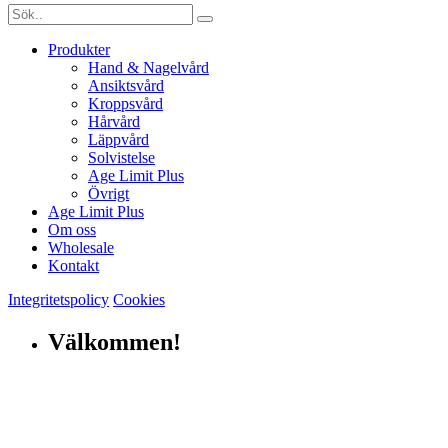
Produkter
Hand & Nagelvård
Ansiktsvård
Kroppsvård
Hårvård
Läppvård
Solvistelse
Age Limit Plus
Övrigt
Age Limit Plus
Om oss
Wholesale
Kontakt
Integritetspolicy
Cookies
Välkommen!