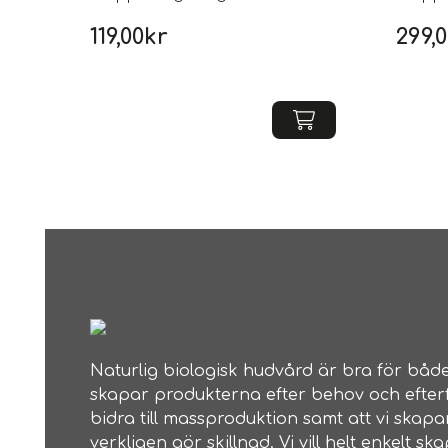
119,00
kr
299,
Naturlig biologisk hudvård är bra för både
skapar produkterna efter behov och efterf
bidra till massproduktion samt att vi skap
verkligen gör skillnad. Vi vill helt enkelt 