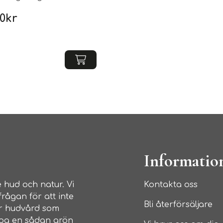
00
kr
Informatio
 hud och natur. Vi
Kontakta oss
rågan för att inte
Bli återförsäljare
ar hudvård som
skapa en sådan grön