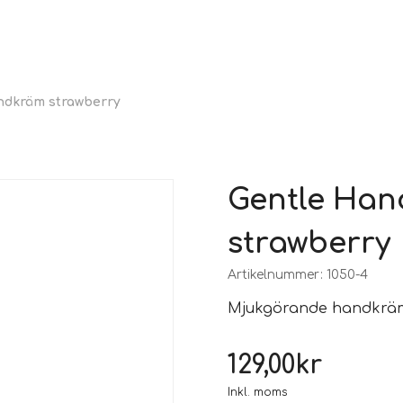
ndkräm strawberry
Gentle Han
strawberry
Artikelnummer:
1050-4
Mjukgörande handkräm
129,00
kr
Inkl. moms