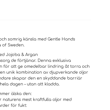
 och somrig känsla med Gentle Hands
a of Sweden.
med Jojoba & Argan
org de förtjänar. Denna exklusiva
för att ge omedelbar lindring åt torra och
en unik kombination av djupverkande oljor
ndare skapar den en skyddande barriär
hela dagen – utan att kladda.
mmer älska den:
 naturens mest kraftfulla oljor med
der för fukt: