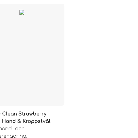
e Clean Strawberry
 – Hand & Kroppstvål
 hand- och
srengöring.