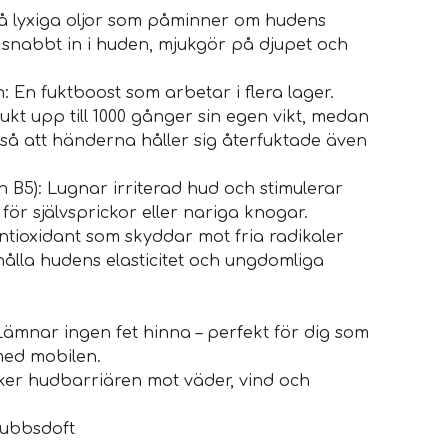
vå lyxiga oljor som påminner om hudens
r snabbt in i huden, mjukgör på djupet och
: En fuktboost som arbetar i flera lager.
kt upp till 1000 gånger sin egen vikt, medan
n så att händerna håller sig återfuktade även
 B5): Lugnar irriterad hud och stimulerar
 för självsprickor eller nariga knogar.
 antioxidant som skyddar mot fria radikaler
ehålla hudens elasticitet och ungdomliga
mnar ingen fet hinna – perfekt för dig som
med mobilen.
ker hudbarriären mot väder, vind och
gubbsdoft