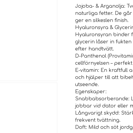
Jojoba- & Arganolja: T
naturliga fetter. De gå
ger en silkeslen finish.
Hyaluronsyra & Glycerin
Hyaluronsyran binder fu
glycerin låser in fukte
efter handtvätt.
D-Panthenol (Provitamin
cellförnyelsen – perfekt
E-vitamin: En kraftfull
och hjälper till att bib
utseende.
Egenskaper:
Snabbabsorberande: Lä
jobbar vid dator eller 
Långvarigt skydd: Stär
frekvent tvättning.
Doft: Mild och söt jord