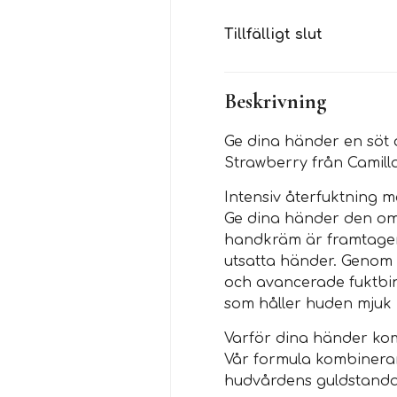
Tillfälligt slut
Beskrivning
Ge dina händer en söt
Strawberry från Camill
Intensiv återfuktning 
Ge dina händer den oms
handkräm är framtagen 
utsatta händer. Genom 
och avancerade fuktbi
som håller huden mjuk 
Varför dina händer ko
Vår formula kombinerar
hudvårdens guldstandar