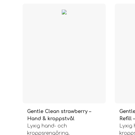
Gentle Clean strawberry –
Gentl
Hand & kroppstvål
Refill
Lyxig hand- och
Lyxig
kroppsrengöring.
kropp