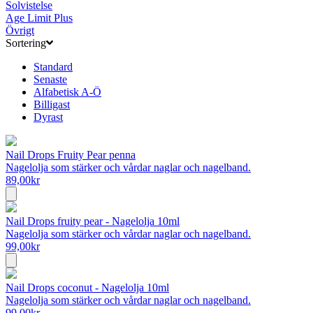
Solvistelse
Age Limit Plus
Övrigt
Sortering
Standard
Senaste
Alfabetisk A-Ö
Billigast
Dyrast
Nail Drops Fruity Pear penna
Nagelolja som stärker och vårdar naglar och nagelband.
89,00
kr
Nail Drops fruity pear - Nagelolja 10ml
Nagelolja som stärker och vårdar naglar och nagelband.
99,00
kr
Nail Drops coconut - Nagelolja 10ml
Nagelolja som stärker och vårdar naglar och nagelband.
99,00
kr