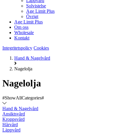
Läppvård
Solvistelse
Age Limit Plus
Övrigt
Age Limit Plus
Om oss
Wholesale
Kontakt
Integritetspolicy
Cookies
Hand & Nagelvård
Nagelolja
Nagelolja
#ShowAllCategories#
Hand & Nagelvård
Ansiktsvård
Kroppsvård
Hårvård
Läppvård