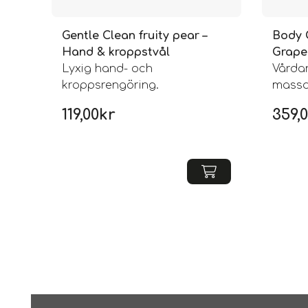
Gentle Clean fruity pear –
Body O
Hand & kroppstvål
Grape 
Lyxig hand- och
Vårda
kroppsrengöring.
massa
119,00
kr
359,