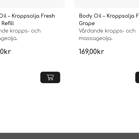
il – Kroppsolja Fresh
Body Oil – Kroppsolja 
Refill
Grape
nde kropps- och
Vårdande kropps- och
geolja.
massageolja.
00
kr
169,00
kr