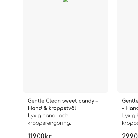
Gentle Clean sweet candy –
Gentle
Hand & kroppstvål
– Han
Lyxig hand- och
Lyxig
kroppsrengöring.
kropp
119,00
kr
299,