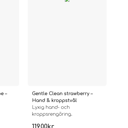
e –
Gentle Clean strawberry –
Hand & kroppstvål
Lyxig hand- och
kroppsrengöring.
119,00
kr