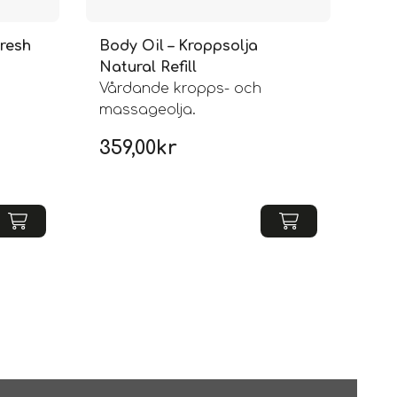
Fresh
Body Oil – Kroppsolja
Natural Refill
Vårdande kropps- och
massageolja.
359,00
kr