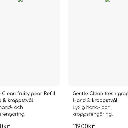
 Clean fruity pear Refill
Gentle Clean fresh grap
d & kroppstvål
Hand & kroppstvål
 hand- och
Lyxig hand- och
srengöring.
kroppsrengöring.
00
kr
119,00
kr