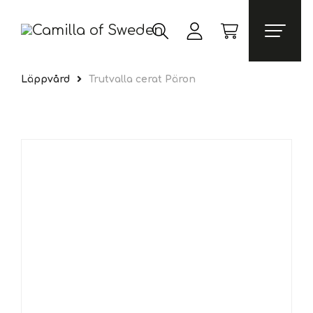
Läppvård
Trutvalla cerat Päron