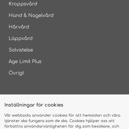
Kroppsvård
Hand & Nagelvård
Hårvård
Läppvård
Solvistelse
Age Limit Plus
Övrigt
Inställningar för cookies
Vår webbsida använder cookies för att hemsidan och våra
tjänster ska fungera som de ska. Cookies hjälper oss att
2026 © Camilla of Sweden
förbättra användarvänligheten för dig som besökare, och