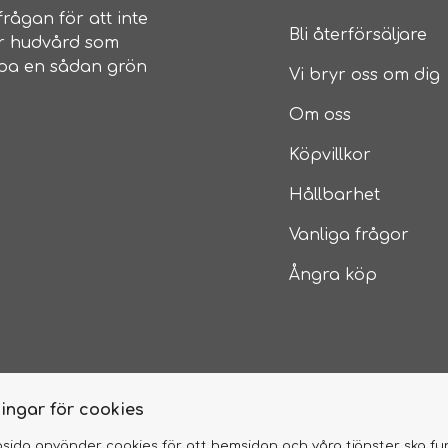
rågan för att inte
Bli återförsäljare
ar hudvård som
skapa en sådan grön
Vi bryr oss om dig
Om oss
Köpvillkor
Hållbarhet
Vanliga frågor
Ångra köp
ningar för cookies
sida använder cookies för att hemsidan och våra tjänster ska f