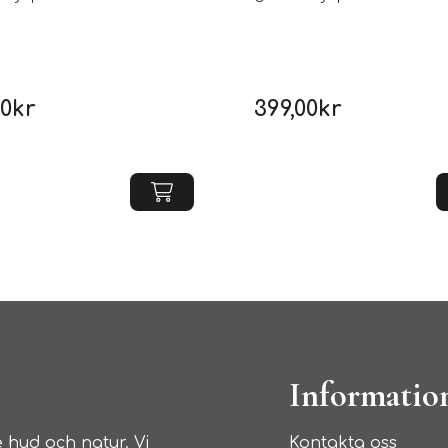
00
kr
399,00
kr
Informatio
 hud och natur. Vi
Kontakta oss