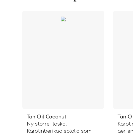
Tan Oil Coconut
Tan Oi
Ny större flaska.
Karoti
Karotinberikad sololja som
ger en