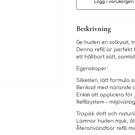
Lägg i varukorgen
Beskrivning
Ge huden en solkysst, t
Denna refill är perfekt 
ett hållbart sätt, samti
Egenskaper:
Silkeslen, lätt formula 
Berikad med närande o
Enkel att applicera för
Refillsystem – miljövänli
Tropisk doft och naturl
Lämnar huden mjuk, åt
Återanvändbar refill mi