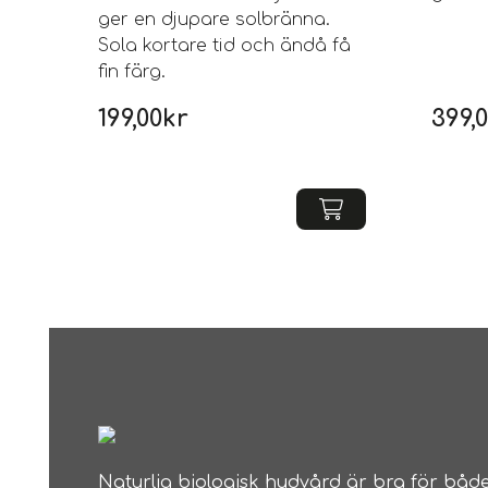
ger en djupare solbränna.
Sola kortare tid och ändå få
fin färg.
199,00
kr
399,
Naturlig biologisk hudvård är bra för både