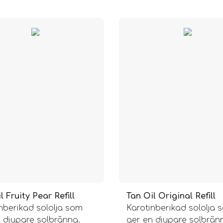
l Fruity Pear Refill
Tan Oil Original Refill
nberikad sololja som
Karotinberikad sololja 
 djupare solbränna.
ger en djupare solbrän