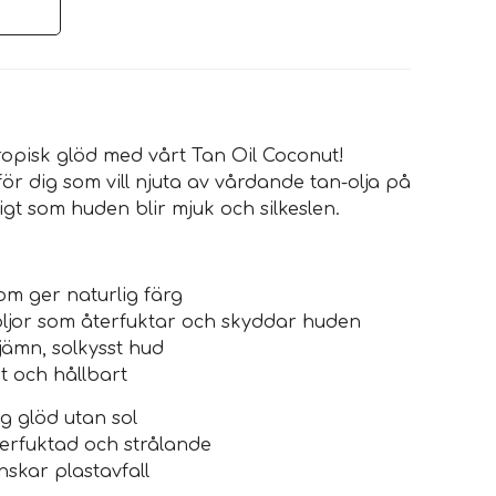
ropisk glöd med vårt Tan Oil Coconut!
för dig som vill njuta av vårdande tan-olja på
digt som huden blir mjuk och silkeslen.
som ger naturlig färg
ljor som återfuktar och skyddar huden
 jämn, solkysst hud
gt och hållbart
ig glöd utan sol
erfuktad och strålande
nskar plastavfall