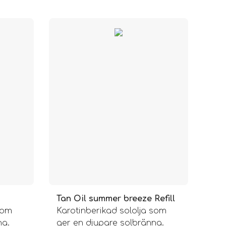
Tan Oil summer breeze Refill
som
Karotinberikad sololja som
na.
ger en djupare solbränna.